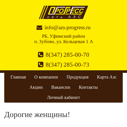
info@azs-progress.ru
РБ, Уфимский район
п. Зубово, ул. Кольцевая 1 А
8(347) 285-00-70
8(347) 285-00-73
Главная
О компании
Продукция
Карта Азс
Акции
Вакансии
Контакты
Личный кабинет
Дорогие женщины!