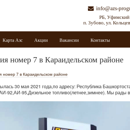
info@azs-progr
РБ, Уфимский
п. Зубово, ул. Кольце
Карта Азс
Акции
Вакансии
Контакты
ция номер 7 в Караидельском районе
я номер 7 в Караидельском районе
ылась 30 мая 2021 года,по адресу: Республика Башкортоста
АИ-92,АИ-95,Дизельное топливо(летнее,зимнее). Мы рады в