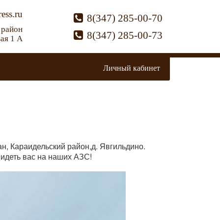
ess.ru
8(347) 285-00-70
 район
8(347) 285-00-73
вая 1 А
Личный кабинет
н, Караидельский район,д. Явгильдино.
идеть вас на наших АЗС!