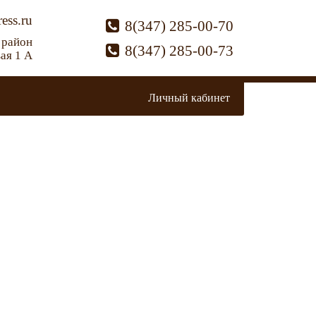
ess.ru
8(347) 285-00-70
 район
8(347) 285-00-73
вая 1 А
Личный кабинет